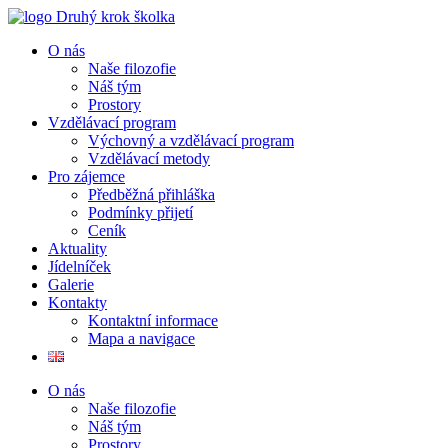
Přejít
k
O nás
obsahu
Naše filozofie
Náš tým
Prostory
Vzdělávací program
Výchovný a vzdělávací program
Vzdělávací metody
Pro zájemce
Předběžná přihláška
Podmínky přijetí
Ceník
Aktuality
Jídelníček
Galerie
Kontakty
Kontaktní informace
Mapa a navigace
O nás
Naše filozofie
Náš tým
Prostory