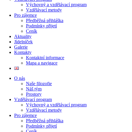
Výchovný a vzdělávací program
Vzdělávací metody
Pro zájemce
Předběžná přihláška
Podmínky přijetí
Ceník
Aktuality
Jídelníček
Galerie
Kontakty
Kontaktní informace
Mapa a navigace
O nás
Naše filozofie
Náš tým
Prostory
Vzdělávací program
Výchovný a vzdělávací program
Vzdělávací metody
Pro zájemce
Předběžná přihláška
Podmínky přijetí
Ceník