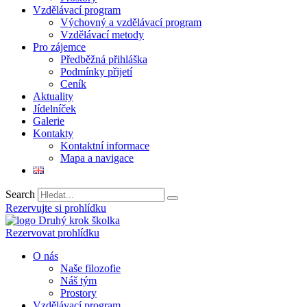
Vzdělávací program
Výchovný a vzdělávací program
Vzdělávací metody
Pro zájemce
Předběžná přihláška
Podmínky přijetí
Ceník
Aktuality
Jídelníček
Galerie
Kontakty
Kontaktní informace
Mapa a navigace
Search
Rezervujte si prohlídku
Rezervovat prohlídku
O nás
Naše filozofie
Náš tým
Prostory
Vzdělávací program