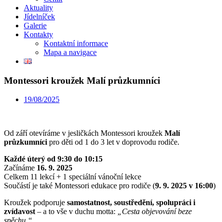
Aktuality
Jídelníček
Galerie
Kontakty
Kontaktní informace
Mapa a navigace
Montessori kroužek Malí průzkumníci
19/08/2025
Od září otevíráme v jesličkách Montessori kroužek
Malí
průzkumníci
pro děti od 1 do 3 let v doprovodu rodiče.
Každé úterý od 9:30 do 10:15
Začínáme
16. 9. 2025
Celkem 11 lekcí + 1 speciální vánoční lekce
Součástí je také Montessori edukace pro rodiče (
9. 9. 2025 v 16:00
)
Kroužek podporuje
samostatnost, soustředění, spolupráci i
zvídavost
– a to vše v duchu motta:
„Cesta objevování beze
spěchu.“