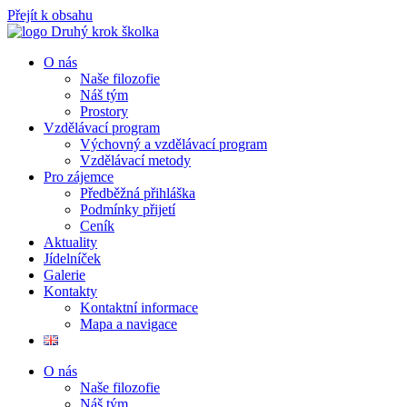
Přejít k obsahu
O nás
Naše filozofie
Náš tým
Prostory
Vzdělávací program
Výchovný a vzdělávací program
Vzdělávací metody
Pro zájemce
Předběžná přihláška
Podmínky přijetí
Ceník
Aktuality
Jídelníček
Galerie
Kontakty
Kontaktní informace
Mapa a navigace
O nás
Naše filozofie
Náš tým