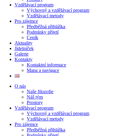
Vzdělávací program
Výchovný a vzdělávací program
Vzdělávací metody
Pro zájemce
Předběžná přihláška
Podmínky přijetí
Ceník
Aktuality
Jídelníček
Galerie
Kontakty
Kontaktní informace
Mapa a navigace
O nás
Naše filozofie
Náš tým
Prostory
Vzdělávací program
Výchovný a vzdělávací program
Vzdělávací metody
Pro zájemce
Předběžná přihláška
Podmínky přijetí